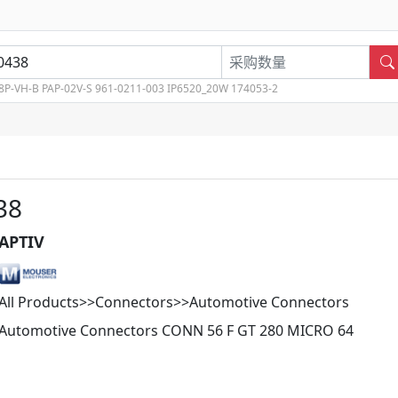
8P-VH-B
PAP-02V-S
961-0211-003
IP6520_20W
174053-2
38
APTIV
All Products>>Connectors>>Automotive Connectors
Automotive Connectors CONN 56 F GT 280 MICRO 64