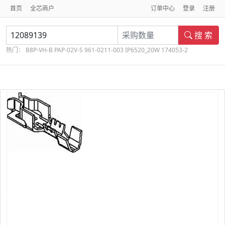
首页
全芯商户
订单中心
登录
注册
搜 索
热门：
B8P-VH-B
PAP-02V-S
961-0211-003
IP6520_20W
174053-2