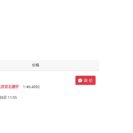
价格
询 价
北京京北通宇
1:
¥6.4092
日 11:55