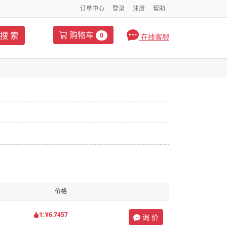
订单中心
登录
注册
帮助
购物车
搜 索
0
在线客服
价格
1:
¥6.7457
询 价