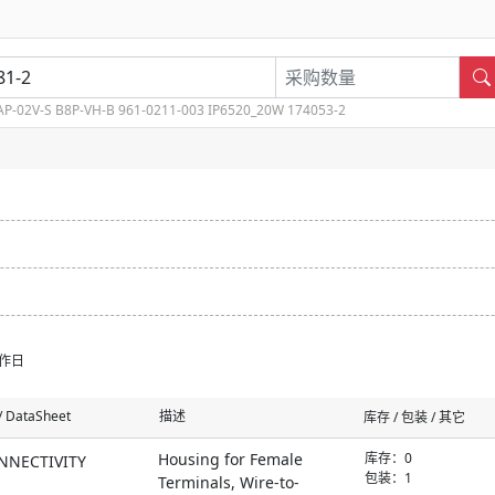
AP-02V-S
B8P-VH-B
961-0211-003
IP6520_20W
174053-2
工作日
 DataSheet
描述
库存 / 包装 / 其它
Housing for Female
库存：
0
NNECTIVITY
包装：1
Terminals, Wire-to-