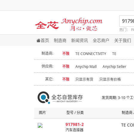
热门：
P
首页
制造商
新闻资讯
全芯商户
关于我们
制造商:
不限
TE CONNECTIVITY
TE
供应商:
不限
Anychip Mall
Anychip Seller
其它:
不限
只显示有货
只显示有价格
发货周期: 3-10 个
图片
型号 / 分类
制造商 /
917981-2
TE CO
汽车连接器