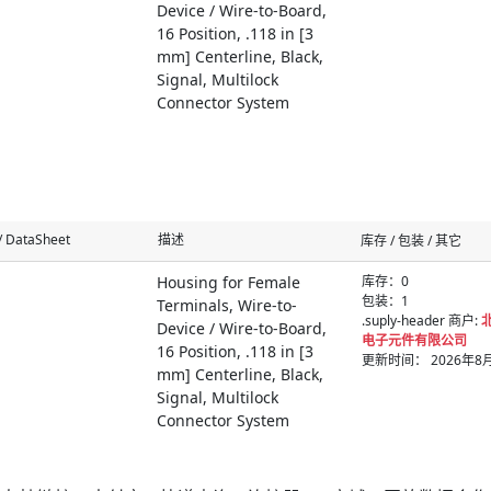
Device / Wire-to-Board,
16 Position, .118 in [3
mm] Centerline, Black,
Signal, Multilock
Connector System
 DataSheet
描述
库存 / 包装 / 其它
Housing for Female
库存：
0
包装：1
Terminals, Wire-to-
.suply-header 商户:
Device / Wire-to-Board,
电子元件有限公司
16 Position, .118 in [3
更新时间： 2026年8月8
mm] Centerline, Black,
Signal, Multilock
Connector System